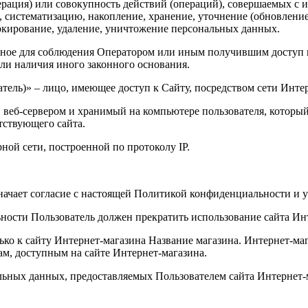
ерация) или совокупность действий (операций), совершаемых с 
, систематизацию, накопление, хранение, уточнение (обновление
локирование, удаление, уничтожение персональных данных.
льное для соблюдения Оператором или иным получившим доступ 
или наличия иного законного основания.
ватель)» – лицо, имеющее доступ к Сайту, посредством сети Инт
веб-сервером и хранимый на компьютере пользователя, который 
тствующего сайта.
рной сети, построенной по протоколу IP.
значает согласие с настоящей Политикой конфиденциальности и
ьности Пользователь должен прекратить использование сайта Ин
ько к сайту Интернет-магазина
Название магазина
. Интернет-маг
ам, доступным на сайте Интернет-магазина.
альных данных, предоставляемых Пользователем сайта Интернет-