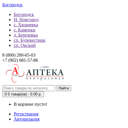
Богородск
Богородск
Н. Новгород
с. Хвощевка
с. Каменки
д. Березовка
сп. Буревестник
сп. Окский
8 (800) 200-65-03
+7 (902) 681-57-86
Найти
0
0 товар(ов) - 0.00 р.
В корзине пусто!
Регистрация
Авторизация