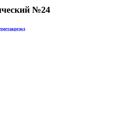
сический №24
лметакрезол