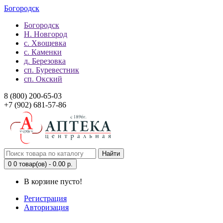
Богородск
Богородск
Н. Новгород
с. Хвощевка
с. Каменки
д. Березовка
сп. Буревестник
сп. Окский
8 (800) 200-65-03
+7 (902) 681-57-86
Найти
0
0 товар(ов) - 0.00 р.
В корзине пусто!
Регистрация
Авторизация