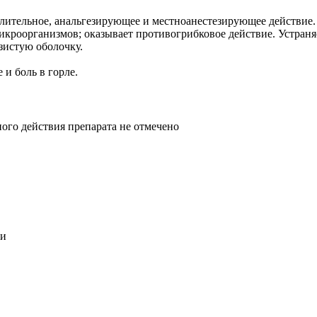
алительное, анальгезирующее и местноанестезирующее действие
кроорганизмов; оказывает противогрибковое действие. Устран
зистую оболочку.
и боль в горле.
ого действия препарата не отмечено
ки