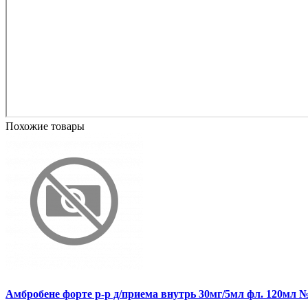
Похожие товары
Амбробене форте р-р д/приема внутрь 30мг/5мл фл. 120мл 