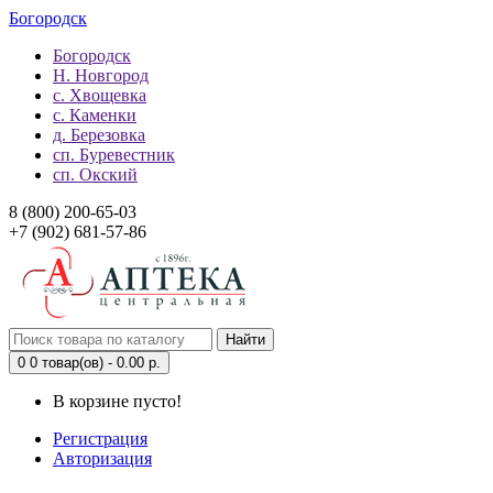
Богородск
Богородск
Н. Новгород
с. Хвощевка
с. Каменки
д. Березовка
сп. Буревестник
сп. Окский
8 (800) 200-65-03
+7 (902) 681-57-86
Найти
0
0 товар(ов) - 0.00 р.
В корзине пусто!
Регистрация
Авторизация