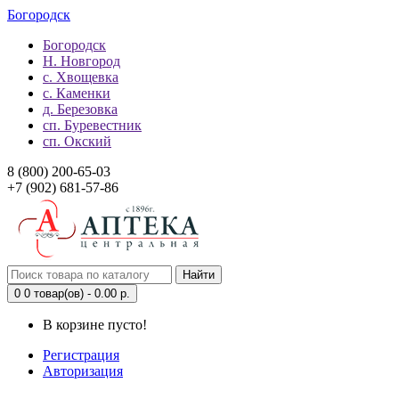
Богородск
Богородск
Н. Новгород
с. Хвощевка
с. Каменки
д. Березовка
сп. Буревестник
сп. Окский
8 (800) 200-65-03
+7 (902) 681-57-86
Найти
0
0 товар(ов) - 0.00 р.
В корзине пусто!
Регистрация
Авторизация