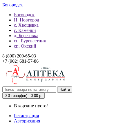
Богородск
Богородск
Н. Новгород
с. Хвощевка
с. Каменки
д. Березовка
сп. Буревестник
сп. Окский
8 (800) 200-65-03
+7 (902) 681-57-86
Найти
0
0 товар(ов) - 0.00 р.
В корзине пусто!
Регистрация
Авторизация