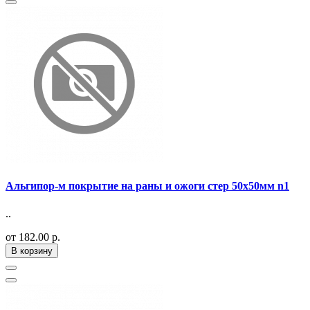
Альгипор-м покрытие на раны и ожоги стер 50х50мм n1
..
от 182.00 р.
В корзину