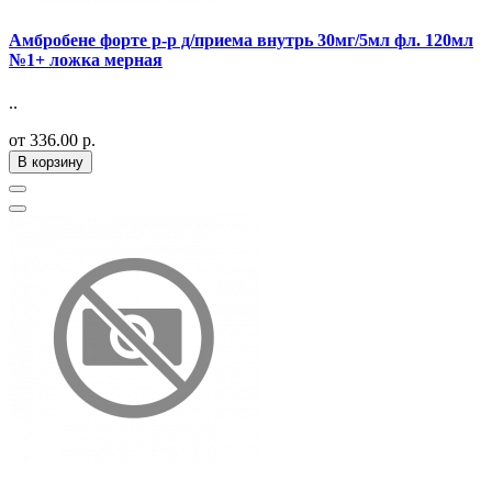
Амбробене форте р-р д/приема внутрь 30мг/5мл фл. 120мл
№1+ ложка мерная
..
от 336.00 р.
В корзину