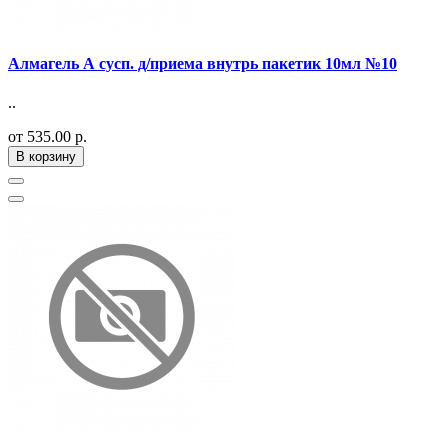
Алмагель А сусп. д/приема внутрь пакетик 10мл №10
..
от 535.00 р.
В корзину