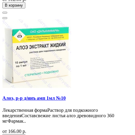
В корзину
Алоэ, р-р д/инъ амп 1мл №10
Лекарственная формаРаствор для подкожного
введенияСоставсвежие листья алоэ древовидного 360
мгФармак..
от 166.00 р.