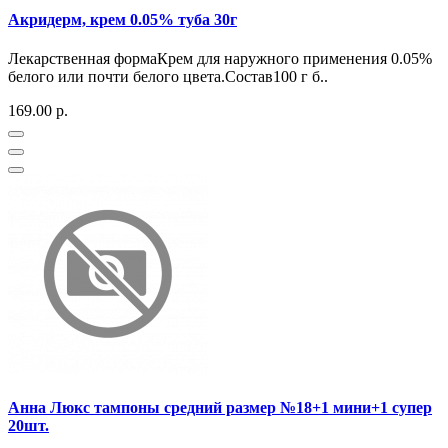
Акридерм, крем 0.05% туба 30г
Лекарственная формаКрем для наружного применения 0.05%
белого или почти белого цвета.Состав100 г б..
169.00 р.
Анна Люкс тампоны средний размер №18+1 мини+1 супер
20шт.