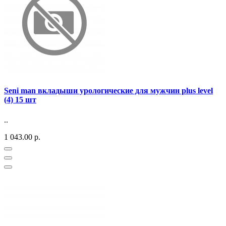
Seni man вкладыши урологические для мужчин plus level
(4) 15 шт
..
1 043.00 р.