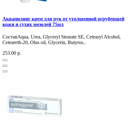
Аквапилинг крем для рук от утолщенной огрубевшей
кожи и сухих мозолей 75мл
СоставАqua, Urea, Glyceryl Stearate SE, Cetearyl Alcohol,
Ceteareth-20, Olus oil, Glycerin, Butyros..
253.00 р.