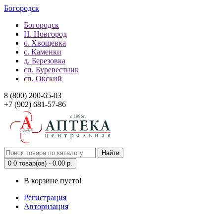
Богородск
Богородск
Н. Новгород
с. Хвощевка
с. Каменки
д. Березовка
сп. Буревестник
сп. Окский
8 (800) 200-65-03
+7 (902) 681-57-86
Найти
0
0 товар(ов) - 0.00 р.
В корзине пусто!
Регистрация
Авторизация