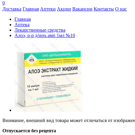
0
Доставка
Главная
Аптеки
Акции
Вакансии
Контакты
О нас
Главная
Аптека
Лекарственные средства
Алоэ, р-р д/инъ амп 1мл №10
Внимание, внешний вид товара может отличаться от изображени
Отпускается без рецепта