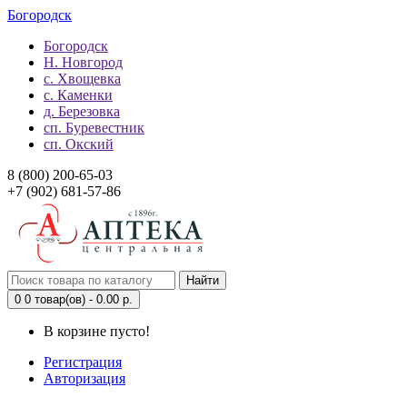
Богородск
Богородск
Н. Новгород
с. Хвощевка
с. Каменки
д. Березовка
сп. Буревестник
сп. Окский
8 (800) 200-65-03
+7 (902) 681-57-86
Найти
0
0 товар(ов) - 0.00 р.
В корзине пусто!
Регистрация
Авторизация