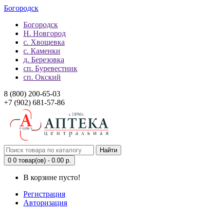
Богородск
Богородск
Н. Новгород
с. Хвощевка
с. Каменки
д. Березовка
сп. Буревестник
сп. Окский
8 (800) 200-65-03
+7 (902) 681-57-86
Найти
0
0 товар(ов) - 0.00 р.
В корзине пусто!
Регистрация
Авторизация